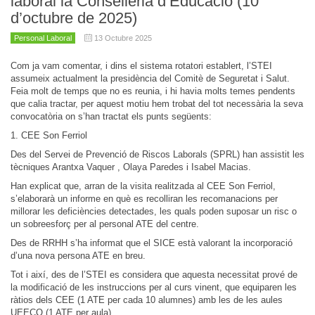
laboral la Conselleria d’Educació (10
d’octubre de 2025)
Personal Laboral
13 Octubre 2025
Com ja vam comentar, i dins el sistema rotatori establert, l’STEI
assumeix actualment la presidència del Comitè de Seguretat i Salut.
Feia molt de temps que no es reunia, i hi havia molts temes pendents
que calia tractar, per aquest motiu hem trobat del tot necessària la seva
convocatòria on s’han tractat els punts següents:
1. CEE Son Ferriol
Des del Servei de Prevenció de Riscos Laborals (SPRL) han assistit les
tècniques Arantxa Vaquer , Olaya Paredes i Isabel Macias.
Han explicat que, arran de la visita realitzada al CEE Son Ferriol,
s’elaborarà un informe en què es recolliran les recomanacions per
millorar les deficiències detectades, les quals poden suposar un risc o
un sobreesforç per al personal ATE del centre.
Des de RRHH s’ha informat que el SICE està valorant la incorporació
d’una nova persona ATE en breu.
Tot i així, des de l’STEI es considera que aquesta necessitat prové de
la modificació de les instruccions per al curs vinent, que equiparen les
ràtios dels CEE (1 ATE per cada 10 alumnes) amb les de les aules
UEECO (1 ATE per aula).