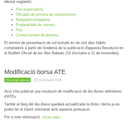
laboral següents:
Peó especialista
.
Oficial/a de primera de manteniment
.
Netejador/netejadora
.
Empleat/ada de serveis
.
Peó
.
Cuiner/cuinera de primera
.
El termini de presentació de sol·licituds és de vint dies hàbils
comptadors a partir de l'endemà de la publicació d'aquesta Resolució en
el Butlletí Oficial de les Illes Balears (15 d'octubre a 11 de novembre).
Modificació borsa ATE
Personal Laboral
16 Octubre 2025
Avui s'ha publicat una resolució de modificació de les llistes definitives
d'ATEs.
També al llarg del dia d'avui quedarà actualitzada la llista i demà ja es
podrà fer el tràmit setmanal amb aquesta puntuació.
Per a més informació,
clicau aquí
.