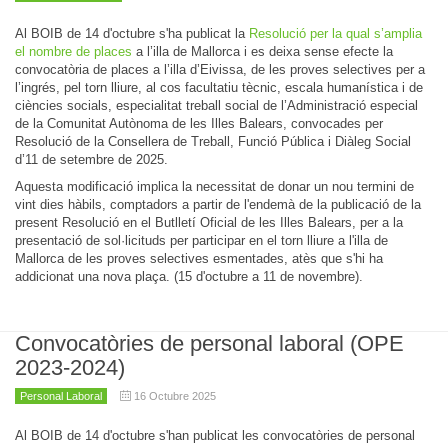
Al BOIB de 14 d'octubre s'ha publicat la
Resolució per la qual s’amplia
el nombre de places
a l’illa de Mallorca i es deixa sense efecte la
convocatòria de places a l’illa d’Eivissa, de les proves selectives per a
l’ingrés, pel torn lliure, al cos facultatiu tècnic, escala humanística i de
ciències socials, especialitat treball social de l’Administració especial
de la Comunitat Autònoma de les Illes Balears, convocades per
Resolució de la Consellera de Treball, Funció Pública i Diàleg Social
d’11 de setembre de 2025.
Aquesta modificació implica la necessitat de donar un nou termini de
vint dies hàbils, comptadors a partir de l'endemà de la publicació de la
present Resolució en el Butlletí Oficial de les Illes Balears, per a la
presentació de sol·licituds per participar en el torn lliure a l'illa de
Mallorca de les proves selectives esmentades, atès que s'hi ha
addicionat una nova plaça. (15 d'octubre a 11 de novembre).
Convocatòries de personal laboral (OPE
2023-2024)
Personal Laboral
16 Octubre 2025
Al BOIB de 14 d'octubre s'han publicat les convocatòries de personal