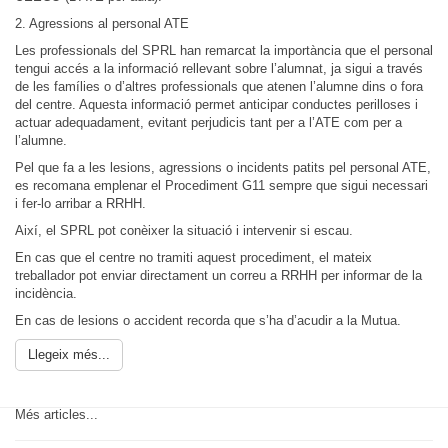
2. Agressions al personal ATE
Les professionals del SPRL han remarcat la importància que el personal
tengui accés a la informació rellevant sobre l’alumnat, ja sigui a través
de les famílies o d’altres professionals que atenen l’alumne dins o fora
del centre. Aquesta informació permet anticipar conductes perilloses i
actuar adequadament, evitant perjudicis tant per a l’ATE com per a
l’alumne.
Pel que fa a les lesions, agressions o incidents patits pel personal ATE,
es recomana emplenar el Procediment G11 sempre que sigui necessari
i fer-lo arribar a RRHH.
Així, el SPRL pot conèixer la situació i intervenir si escau.
En cas que el centre no tramiti aquest procediment, el mateix
treballador pot enviar directament un correu a RRHH per informar de la
incidència.
En cas de lesions o accident recorda que s’ha d’acudir a la Mutua.
Llegeix més...
Més articles...