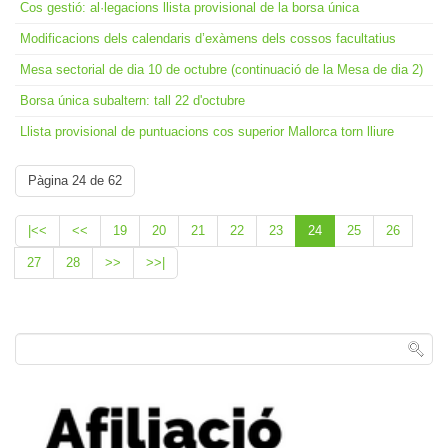
Cos gestió: al·legacions llista provisional de la borsa única
Modificacions dels calendaris d’exàmens dels cossos facultatius
Mesa sectorial de dia 10 de octubre (continuació de la Mesa de dia 2)
Borsa única subaltern: tall 22 d'octubre
Llista provisional de puntuacions cos superior Mallorca torn lliure
Pàgina 24 de 62
|<<
<<
19
20
21
22
23
24
25
26
27
28
>>
>>|