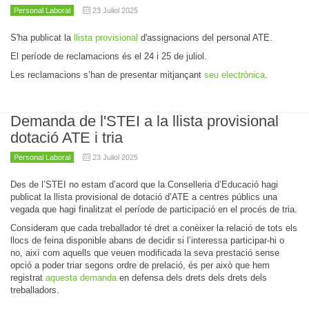
Personal Laboral
23 Juliol 2025
S'ha publicat la
llista provisional
d'assignacions del personal ATE.
El període de reclamacions és el 24 i 25 de juliol.
Les reclamacions s’han de presentar mitjançant
seu electrònica
.
Demanda de l'STEI a la llista provisional
dotació ATE i tria
Personal Laboral
23 Juliol 2025
Des de l’STEI no estam d’acord que la Conselleria d’Educació hagi
publicat la llista provisional de dotació d’ATE a centres públics una
vegada que hagi finalitzat el període de participació en el procés de tria.
Consideram que cada treballador té dret a conèixer la relació de tots els
llocs de feina disponible abans de decidir si l’interessa participar-hi o
no, així com aquells que veuen modificada la seva prestació sense
opció a poder triar segons ordre de prelació, és per això que hem
registrat
aquesta demanda
en defensa dels drets dels drets dels
treballadors.