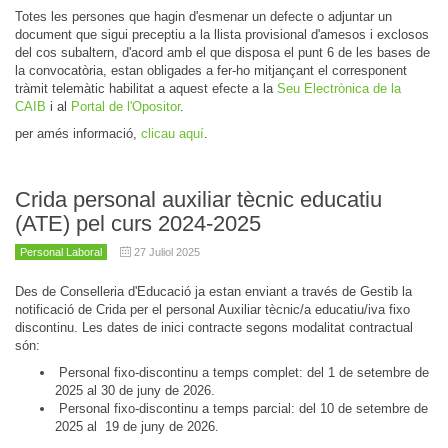
Totes les persones que hagin d'esmenar un defecte o adjuntar un
document que sigui preceptiu a la llista provisional d'amesos i exclosos
del cos subaltern, d'acord amb el que disposa el punt 6 de les bases de
la convocatòria, estan obligades a fer-ho mitjançant el corresponent
tràmit telemàtic habilitat a aquest efecte a la
Seu Electrònica de la
CAIB
i al
Portal de l'Opositor
.
per amés informació,
clicau aquí
.
Crida personal auxiliar tècnic educatiu
(ATE) pel curs 2024-2025
Personal Laboral
27 Juliol 2025
Des de Conselleria d'Educació ja estan enviant a través de Gestib la
notificació de Crida per el personal Auxiliar tècnic/a educatiu/iva fixo
discontinu. Les dates de inici contracte segons modalitat contractual
són:
Personal fixo-discontinu a temps complet: del 1 de setembre de
2025 al 30 de juny de 2026.
Personal fixo-discontinu a temps parcial: del 10 de setembre de
2025 al 19 de juny de 2026.