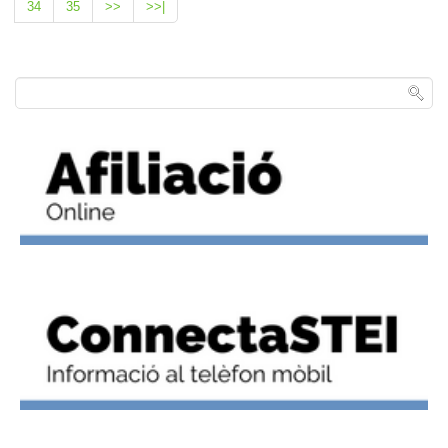
34
35
>>
>>|