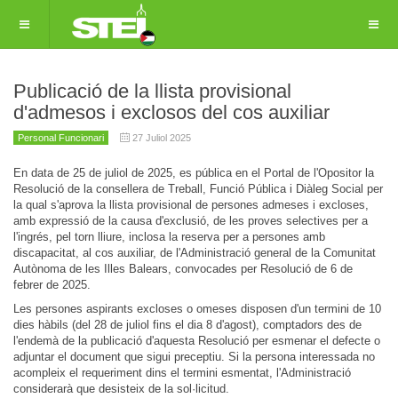
Publicació de la llista provisional
d'admesos i exclosos del cos auxiliar
Personal Funcionari
27 Juliol 2025
En data de 25 de juliol de 2025, es pública en el Portal de l'Opositor la
Resolució de la consellera de Treball, Funció Pública i Diàleg Social per
la qual s'aprova la llista provisional de persones admeses i excloses,
amb expressió de la causa d'exclusió, de les proves selectives per a
l'ingrés, pel torn lliure, inclosa la reserva per a persones amb
discapacitat, al cos auxiliar, de l'Administració general de la Comunitat
Autònoma de les Illes Balears, convocades per Resolució de 6 de
febrer de 2025.
Les persones aspirants excloses o omeses disposen d'un termini de 10
dies hàbils (del 28 de juliol fins el dia 8 d'agost), comptadors des de
l'endemà de la publicació d'aquesta Resolució per esmenar el defecte o
adjuntar el document que sigui preceptiu. Si la persona interessada no
acompleix el requeriment dins el termini esmentat, l'Administració
considerarà que desisteix de la sol·licitud.