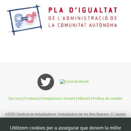
Qui som
|
Contacta
|
Delegacions i horaris
|
Afiliació
|
Política de cookies
©STEI Sindicat de treballadores i treballadors de les Illes Balears. C/ Jaume
Ferran, 58. 07004. Palma. Mallorca. Espanya. Telèfon: 34 971 901600. Inscrit
al registre de la DG de la Funció Pública de Presidència del Govern
Utilitzem cookies per a assegurar que donem la millor
d’Espanya, número 49. CIF: G07126956