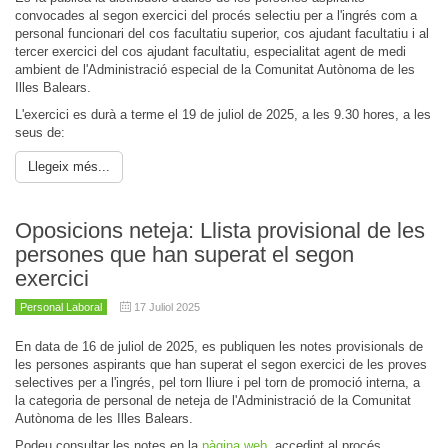
convocades al segon exercici del procés selectiu per a l'ingrés com a
personal funcionari del cos facultatiu superior, cos ajudant facultatiu i al
tercer exercici del cos ajudant facultatiu, especialitat agent de medi
ambient de l'Administració especial de la Comunitat Autònoma de les
Illes Balears.
L'exercici es durà a terme el 19 de juliol de 2025, a les 9.30 hores, a les
seus de:
Llegeix més...
Oposicions neteja: Llista provisional de les
persones que han superat el segon
exercici
Personal Laboral
17 Juliol 2025
En data de 16 de juliol de 2025, es publiquen les notes provisionals de
les persones aspirants que han superat el segon exercici de les proves
selectives per a l'ingrés, pel torn lliure i pel torn de promoció interna, a
la categoria de personal de neteja de l'Administració de la Comunitat
Autònoma de les Illes Balears.
Podeu consultar les notes en la
pàgina web
, accedint al procés