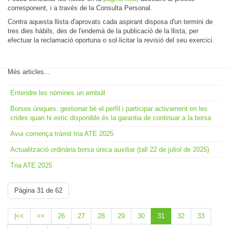
corresponent, i a través de la Consulta Personal.
Contra aquesta llista d'aprovats cada aspirant disposa d'un termini de
tres dies hàbils, des de l'endemà de la publicació de la llista, per
efectuar la reclamació oportuna o sol·licitar la revisió del seu exercici.
Més articles...
Entendre les nòmines un embull
Borses úniques: gestionar bé el perfil i participar activament en les
crides quan hi estic disponible és la garantia de continuar a la borsa
Avui comença tràmit tria ATE 2025
Actualització ordinària borsa única auxiliar (tall 22 de juliol de 2025)
Tria ATE 2025
Pàgina 31 de 62
|<<
<<
26
27
28
29
30
31
32
33