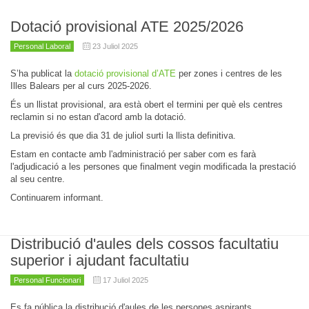
Dotació provisional ATE 2025/2026
Personal Laboral
23 Juliol 2025
S’ha publicat la
dotació provisional d’ATE
per zones i centres de les
Illes Balears per al curs 2025-2026.
És un llistat provisional, ara està obert el termini per què els centres
reclamin si no estan d'acord amb la dotació.
La previsió és que dia 31 de juliol surti la llista definitiva.
Estam en contacte amb l'administració per saber com es farà
l'adjudicació a les persones que finalment vegin modificada la prestació
al seu centre.
Continuarem informant.
Distribució d'aules dels cossos facultatiu
superior i ajudant facultatiu
Personal Funcionari
17 Juliol 2025
Es fa pública la distribució d'aules de les persones aspirants