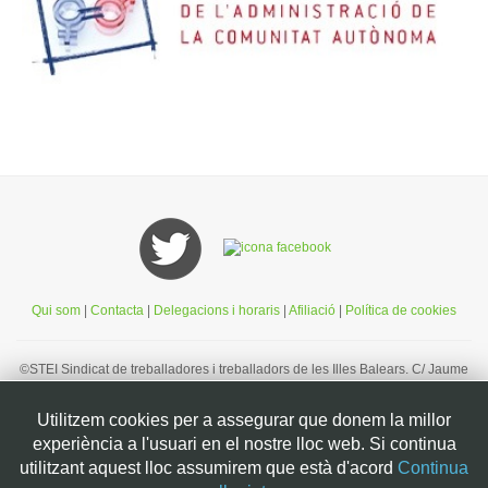
Qui som
|
Contacta
|
Delegacions i horaris
|
Afiliació
|
Política de cookies
©STEI Sindicat de treballadores i treballadors de les Illes Balears. C/ Jaume
Ferran, 58. 07004. Palma. Mallorca. Espanya. Telèfon: 34 971 901600. Inscrit
al registre de la DG de la Funció Pública de Presidència del Govern
Utilitzem cookies per a assegurar que donem la millor
d’Espanya, número 49. CIF: G07126956
experiència a l'usuari en el nostre lloc web. Si continua
Bootstrap
is a front-end framework of Twitter, Inc. Code licensed under
MIT
utilitzant aquest lloc assumirem que està d'acord
Continua
License.