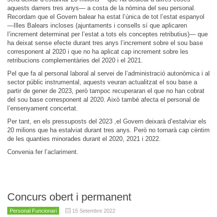
aquests darrers tres anys— a costa de la nòmina del seu personal.
Recordam que el Govern balear ha estat l’única de tot l’estat espanyol
—Illes Balears incloses (ajuntaments i consells sí que aplicaren
l’increment determinat per l’estat a tots els conceptes retributius)— que
ha deixat sense efecte durant tres anys l’increment sobre el sou base
corresponent al 2020 i que no ha aplicat cap increment sobre les
retribucions complementàries del 2020 i el 2021.
Pel que fa al personal laboral al servei de l’administració autonòmica i al
sector públic instrumental, aquests veuran actualitzat el sou base a
partir de gener de 2023, però tampoc recuperaran el que no han cobrat
del sou base corresponent al 2020. Això també afecta el personal de
l’ensenyament concertat.
Per tant, en els pressuposts del 2023 ,el Govern deixarà d’estalviar els
20 milions que ha estalviat durant tres anys. Però no tornarà cap cèntim
de les quanties minorades durant el 2020, 2021 i 2022.
Convenia fer l’aclariment.
Concurs obert i permanent
Personal Funcionari
15 Setembre 2022