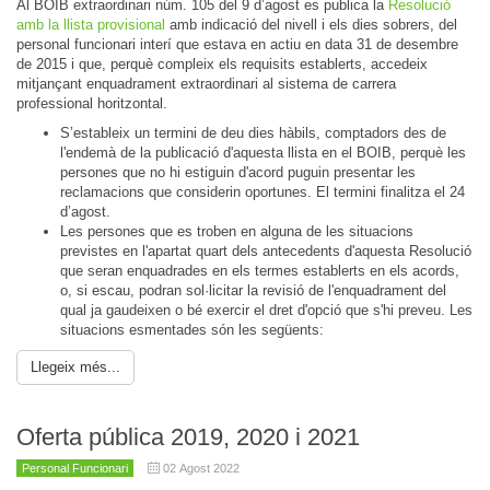
Al BOIB extraordinari núm. 105 del 9 d’agost es publica la
Resolució
amb la llista provisional
amb indicació del nivell i els dies sobrers, del
personal funcionari interí que estava en actiu en data 31 de desembre
de 2015 i que, perquè compleix els requisits establerts, accedeix
mitjançant enquadrament extraordinari al sistema de carrera
professional horitzontal.
S’estableix un termini de deu dies hàbils, comptadors des de
l'endemà de la publicació d'aquesta llista en el BOIB, perquè les
persones que no hi estiguin d'acord puguin presentar les
reclamacions que considerin oportunes. El termini finalitza el 24
d’agost.
Les persones que es troben en alguna de les situacions
previstes en l'apartat quart dels antecedents d'aquesta Resolució
que seran enquadrades en els termes establerts en els acords,
o, si escau, podran sol·licitar la revisió de l'enquadrament del
qual ja gaudeixen o bé exercir el dret d'opció que s'hi preveu. Les
situacions esmentades són les següents:
Llegeix més...
Oferta pública 2019, 2020 i 2021
Personal Funcionari
02 Agost 2022