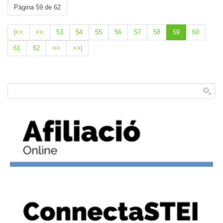
Pàgina 59 de 62
|<<
<<
53
54
55
56
57
58
59
60
61
62
>>
>>|