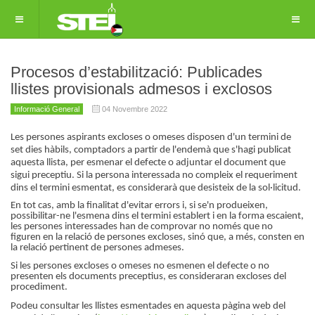
Procesos d’estabilització: Publicades
llistes provisionals admesos i exclosos
Informació General
04 Novembre 2022
Les persones aspirants excloses o omeses disposen d'un termini de
set dies hàbils, comptadors a partir de l'endemà que s'hagi publicat
aquesta llista, per esmenar el defecte o adjuntar el document que
sigui preceptiu. Si la persona interessada no compleix el requeriment
dins el termini esmentat, es considerarà que desisteix de la sol·licitud.
En tot cas, amb la finalitat d'evitar errors i, si se'n produeixen,
possibilitar-ne l'esmena dins el termini establert i en la forma escaient,
les persones interessades han de comprovar no només que no
figuren en la relació de persones excloses, sinó que, a més, consten en
la relació pertinent de persones admeses.
Si les persones excloses o omeses no esmenen el defecte o no
presenten els documents preceptius, es consideraran excloses del
procediment.
Podeu consultar les llistes esmentades en aquesta pàgina web del