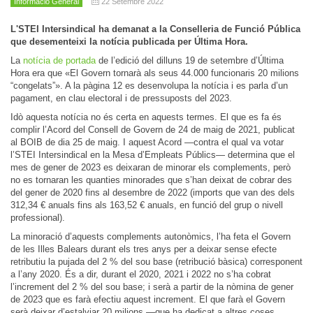
Informació General
22 Setembre 2022
L'STEI Intersindical ha demanat a la Conselleria de Funció Pública
que desementeixi la notícia publicada per Última Hora.
La
notícia de portada
de l’edició del dilluns 19 de setembre d’Última
Hora era que «El Govern tornarà als seus 44.000 funcionaris 20 milions
“congelats”». A la pàgina 12 es desenvolupa la notícia i es parla d’un
pagament, en clau electoral i de pressuposts del 2023.
Idò aquesta notícia no és certa en aquests termes. El que es fa és
complir l’Acord del Consell de Govern de 24 de maig de 2021, publicat
al BOIB de dia 25 de maig. I aquest Acord —contra el qual va votar
l’STEI Intersindical en la Mesa d’Empleats Públics— determina que el
mes de gener de 2023 es deixaran de minorar els complements, però
no es tornaran les quanties minorades que s’han deixat de cobrar des
del gener de 2020 fins al desembre de 2022 (imports que van des dels
312,34 € anuals fins als 163,52 € anuals, en funció del grup o nivell
professional).
La minoració d’aquests complements autonòmics, l’ha feta el Govern
de les Illes Balears durant els tres anys per a deixar sense efecte
retributiu la pujada del 2 % del sou base (retribució bàsica) corresponent
a l’any 2020. És a dir, durant el 2020, 2021 i 2022 no s’ha cobrat
l’increment del 2 % del sou base; i serà a partir de la nòmina de gener
de 2023 que es farà efectiu aquest increment. El que farà el Govern
serà deixar d’estalviar 20 milions —que ha dedicat a altres coses