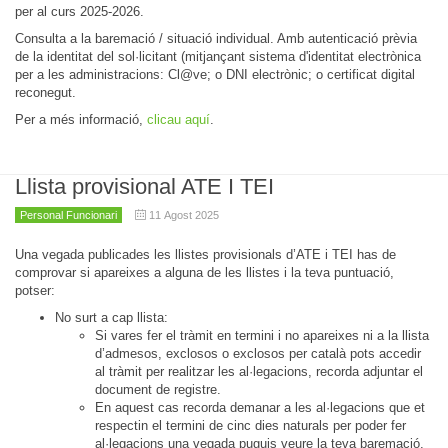
per al curs 2025-2026.
Consulta a la baremació / situació individual. Amb autenticació prèvia
de la identitat del sol·licitant (mitjançant sistema d'identitat electrònica
per a les administracions: Cl@ve; o DNI electrònic; o certificat digital
reconegut.
Per a més informació,
clicau aquí
.
Llista provisional ATE I TEI
Personal Funcionari
11 Agost 2025
Una vegada publicades les llistes provisionals d’ATE i TEI has de
comprovar si apareixes a alguna de les llistes i la teva puntuació,
potser:
No surt a cap llista:
Si vares fer el tràmit en termini i no apareixes ni a la llista
d’admesos, exclosos o exclosos per català pots accedir
al tràmit per realitzar les al·legacions, recorda adjuntar el
document de registre.
En aquest cas recorda demanar a les al·legacions que et
respectin el termini de cinc dies naturals per poder fer
al·legacions una vegada puguis veure la teva baremació.