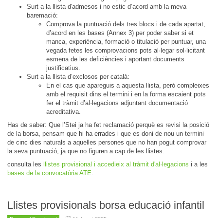
Surt a la llista d'admesos i no estic d’acord amb la meva
baremació:
Comprova la puntuació dels tres blocs i de cada apartat,
d’acord en les bases (Annex 3) per poder saber si et
manca, experiència, formació o titulació per puntuar, una
vegada fetes les comprovacions pots al·legar sol·licitant
esmena de les deficiències i aportant documents
justificatius.
Surt a la llista d’exclosos per català:
En el cas que apareguis a aquesta llista, però compleixes
amb el requisit dins el termini i en la forma escaient pots
fer el tràmit d’al·legacions adjuntant documentació
acreditativa.
Has de saber: Que l’Stei ja ha fet reclamació perquè es revisi la posició
de la borsa, pensam que hi ha errades i que es doni de nou un termini
de cinc dies naturals a aquelles persones que no han pogut comprovar
la seva puntuació, ja que no figuren a cap de les llistes.
consulta les
llistes provisional i accedieix al tràmit d'al·legacions
i a les
bases de la convocatòria ATE
.
Llistes provisionals borsa educació infantil