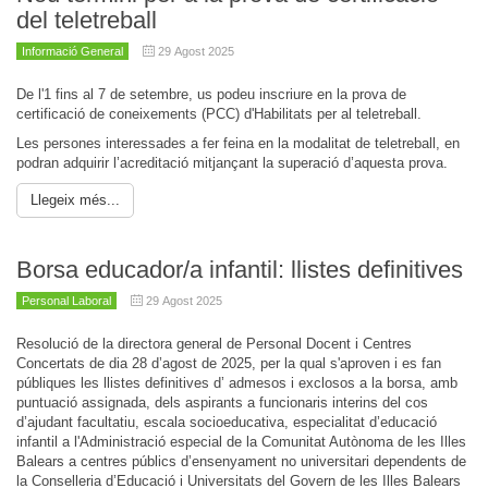
del teletreball
Informació General
29 Agost 2025
De l'1 fins al 7 de setembre, us podeu inscriure en la prova de
certificació de coneixements (PCC) d'Habilitats per al teletreball.
Les persones interessades a fer feina en la modalitat de teletreball, en
podran adquirir l’acreditació mitjançant la superació d’aquesta prova.
Llegeix més...
Borsa educador/a infantil: llistes definitives
Personal Laboral
29 Agost 2025
Resolució de la directora general de Personal Docent i Centres
Concertats de dia 28 d’agost de 2025, per la qual s'aproven i es fan
públiques les llistes definitives d’ admesos i exclosos a la borsa, amb
puntuació assignada, dels aspirants a funcionaris interins del cos
d’ajudant facultatiu, escala socioeducativa, especialitat d’educació
infantil a l'Administració especial de la Comunitat Autònoma de les Illes
Balears a centres públics d’ensenyament no universitari dependents de
la Conselleria d’Educació i Universitats del Govern de les Illes Balears