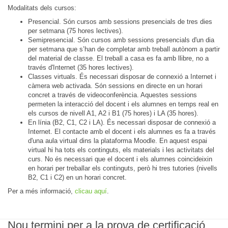
Modalitats dels cursos:
Presencial. Són cursos amb sessions presencials de tres dies
per setmana (75 hores lectives).
Semipresencial. Són cursos amb sessions presencials d'un dia
per setmana que s’han de completar amb treball autònom a partir
del material de classe. El treball a casa es fa amb llibre, no a
través d'Internet (35 hores lectives).
Classes virtuals. És necessari disposar de connexió a Internet i
càmera web activada. Són sessions en directe en un horari
concret a través de videoconferència. Aquestes sessions
permeten la interacció del docent i els alumnes en temps real en
els cursos de nivell A1, A2 i B1 (75 hores) i LA (35 hores).
En línia (B2, C1, C2 i LA). És necessari disposar de connexió a
Internet. El contacte amb el docent i els alumnes es fa a través
d'una aula virtual dins la plataforma Moodle. En aquest espai
virtual hi ha tots els continguts, els materials i les activitats del
curs. No és necessari que el docent i els alumnes coincideixin
en horari per treballar els continguts, però hi tres tutories (nivells
B2, C1 i C2) en un horari concret.
Per a més informació,
clicau aquí
.
Nou termini per a la prova de certificació