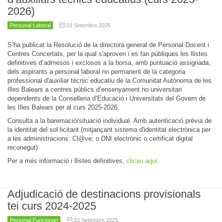
2026)
Personal Laboral
03 Setembre 2025
S’ha publicat la Resolució de la directora general de Personal Docent i
Centres Concertats, per la qual s'aproven i es fan públiques les llistes
definitives d’admesos i exclosos a la borsa, amb puntuació assignada,
dels aspirants a personal laboral no permanent de la categoria
professional d'auxiliar tècnic educatiu de la Comunitat Autònoma de les
Illes Balears a centres públics d’ensenyament no universitari
dependents de la Conselleria d’Educació i Universitats del Govern de
les Illes Balears per al curs 2025-2026.
Consulta a la baremació/situació individual. Amb autenticació prèvia de
la identitat del sol·licitant (mitjançant sistema d'identitat electrònica per
a les administracions: Cl@ve; o DNI electrònic o certificat digital
reconegut)
Per a més informació i llistes definitives,
clicau aquí
.
Adjudicació de destinacions provisionals
tei curs 2024-2025
Personal Funcionari
03 Setembre 2025