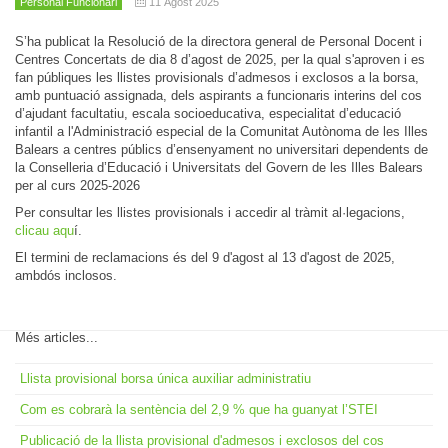
Personal Funcionari
11 Agost 2025
S’ha publicat la Resolució de la directora general de Personal Docent i
Centres Concertats de dia 8 d’agost de 2025, per la qual s'aproven i es
fan públiques les llistes provisionals d’admesos i exclosos a la borsa,
amb puntuació assignada, dels aspirants a funcionaris interins del cos
d’ajudant facultatiu, escala socioeducativa, especialitat d’educació
infantil a l'Administració especial de la Comunitat Autònoma de les Illes
Balears a centres públics d’ensenyament no universitari dependents de
la Conselleria d’Educació i Universitats del Govern de les Illes Balears
per al curs 2025-2026
Per consultar les llistes provisionals i accedir al tràmit al·legacions,
clicau aqu
í.
El termini de reclamacions és del 9 d'agost al 13 d'agost de 2025,
ambdós inclosos.
Més articles...
Llista provisional borsa única auxiliar administratiu
Com es cobrarà la sentència del 2,9 % que ha guanyat l’STEI
Publicació de la llista provisional d'admesos i exclosos del cos