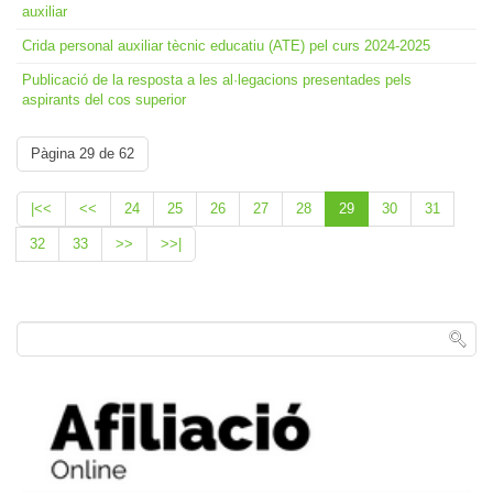
auxiliar
Crida personal auxiliar tècnic educatiu (ATE) pel curs 2024-2025
Publicació de la resposta a les al·legacions presentades pels
aspirants del cos superior
Pàgina 29 de 62
|<<
<<
24
25
26
27
28
29
30
31
32
33
>>
>>|