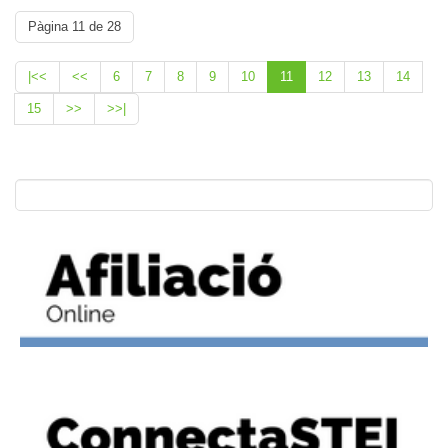
Pàgina 11 de 28
|<<
<<
6
7
8
9
10
11
12
13
14
15
>>
>>|